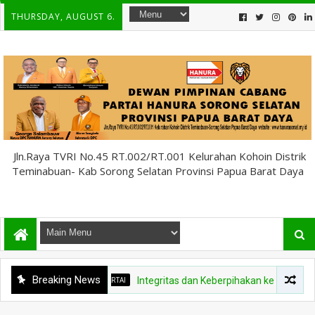
THURSDAY, AUGUST 6.
Jln.Raya TVRI No.45 RT.002/RT.001 Kelurahan Kohoin Distrik
Teminabuan- Kab Sorong Selatan Provinsi Papua Barat Daya
Breaking News
FO PARTAI
Integritas dan Keberpihakan kepada Rakyat Jadi Jati Diri Ka