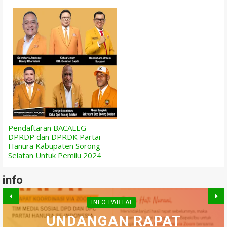
Pendaftaran BACALEG
DPRDP dan DPRDK Partai
Hanura Kabupaten Sorong
Selatan Untuk Pemilu 2024
info
INFO PARTAI
SEKJEN DPP PARTAI
INFO PARTAI
UNDANGAN RAPAT
HANURA BENNY