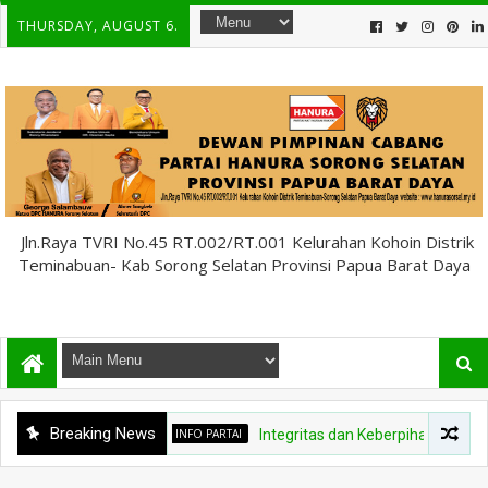
THURSDAY, AUGUST 6.
Jln.Raya TVRI No.45 RT.002/RT.001 Kelurahan Kohoin Distrik
Teminabuan- Kab Sorong Selatan Provinsi Papua Barat Daya
Breaking News
INFO PARTAI
Integritas dan Keberpihakan kepada Rakyat Jadi Jat