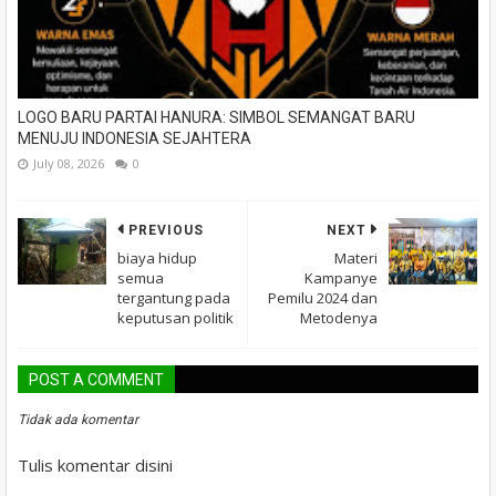
LOGO BARU PARTAI HANURA: SIMBOL SEMANGAT BARU
MENUJU INDONESIA SEJAHTERA
July 08, 2026
0
PREVIOUS
NEXT
biaya hidup
Materi
semua
Kampanye
tergantung pada
Pemilu 2024 dan
keputusan politik
Metodenya
POST A COMMENT
Tidak ada komentar
Tulis komentar disini