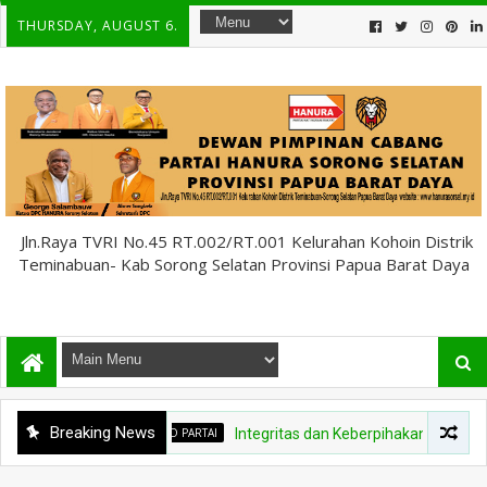
THURSDAY, AUGUST 6.
Jln.Raya TVRI No.45 RT.002/RT.001 Kelurahan Kohoin Distrik
Teminabuan- Kab Sorong Selatan Provinsi Papua Barat Daya
Breaking News
INFO PARTAI
Integritas dan Keberpihakan kepada Rakyat Jadi Ja