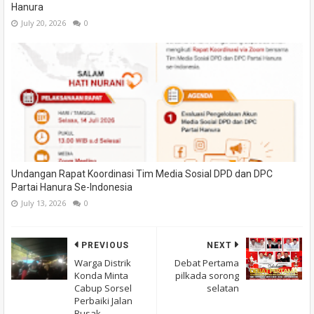
Hanura
July 20, 2026
0
Undangan Rapat Koordinasi Tim Media Sosial DPD dan DPC
Partai Hanura Se-Indonesia
July 13, 2026
0
PREVIOUS
NEXT
Warga Distrik
Debat Pertama
Konda Minta
pilkada sorong
Cabup Sorsel
selatan
Perbaiki Jalan
Rusak