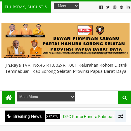
THURSDAY, AUGUST 6.
Jln.Raya TVRI No.45 RT.002/RT.001 Kelurahan Kohoin Distrik
Teminabuan- Kab Sorong Selatan Provinsi Papua Barat Daya
Breaking News
INFO PARTAI
DPC Partai Hanura Kabupaten Sorong Selatan Tegu